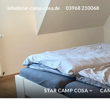
info@star-camp-cosa.de
03968 210068
STAR CAMP COSA
CA