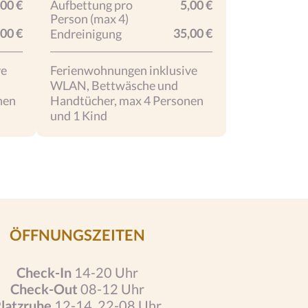
,00 €
Aufbettung pro
5,00 €
Person (max 4)
,00 €
35,00 €
Endreinigung
ve
Ferienwohnungen inklusive
WLAN, Bettwäsche und
nen
Handtücher, max 4 Personen
und 1 Kind
ÖFFNUNGSZEITEN
Check-In
14-20 Uhr
Check-Out
08-12 Uhr
latzruhe
12-14, 22-08 Uhr