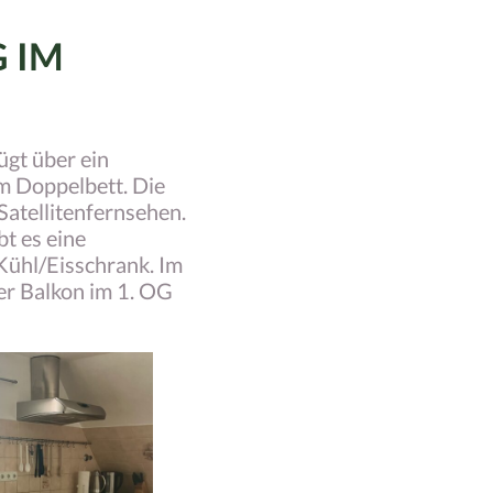
 IM
ügt über ein
m Doppelbett. Die
atellitenfernsehen.
t es eine
Kühl/Eisschrank. Im
r Balkon im 1. OG