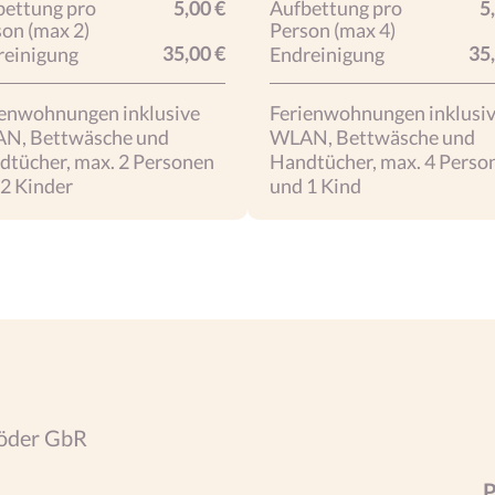
bettung pro
5,00 €
Aufbettung pro
5
on (max 2)
Person (max 4)
35,00 €
35
reinigung
Endreinigung
ienwohnungen inklusive
Ferienwohnungen inklusi
N, Bettwäsche und
WLAN, Bettwäsche und
dtücher, max. 2 Personen
Handtücher, max. 4 Perso
 2 Kinder
und 1 Kind
röder GbR
P