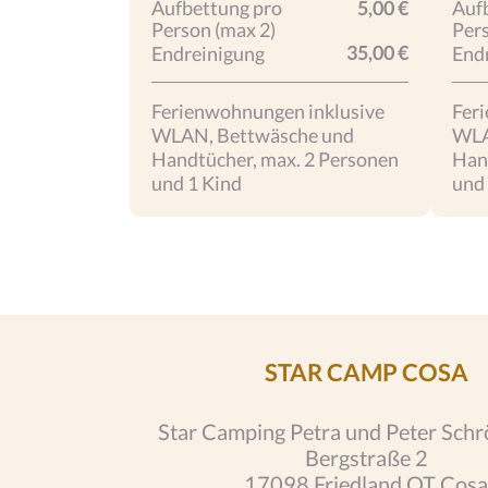
Aufbettung pro
5,00 €
Auf
Person (max 2)
Pers
35,00 €
Endreinigung
End
Ferienwohnungen inklusive
Fer
WLAN, Bettwäsche und
WLA
Handtücher, max. 2 Personen
Han
und 1 Kind
und
STAR CAMP COSA
Star Camping Petra und Peter Sch
Bergstraße 2
17098 Friedland OT Cosa